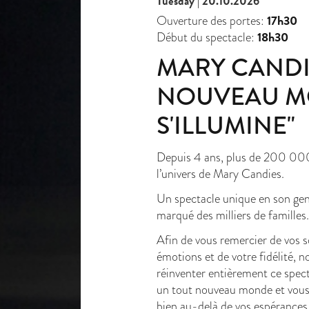
Tuesday | 20.10.2026
17h30
Ouverture des portes:
18h30
Début du spectacle:
MARY CANDI
NOUVEAU 
S'ILLUMINE"
Depuis 4 ans, plus de 200 000
l’univers de Mary Candies.
Un spectacle unique en son genr
marqué des milliers de familles.
Afin de vous remercier de vos so
émotions et de votre fidélité, n
réinventer entièrement ce spect
un tout nouveau monde et vous
bien au-delà de vos espérances