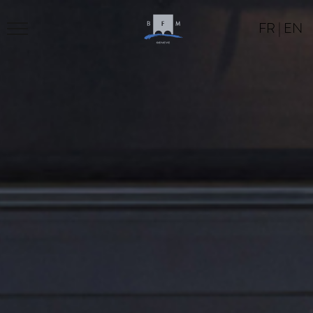
FR
|
EN
LE BFM
PROGRAMME
LOCATION
CONTACT