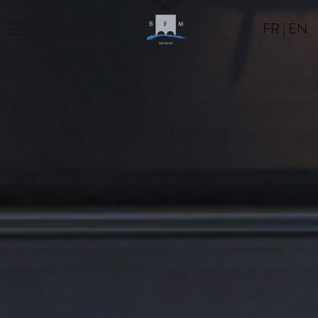
FR
|
EN
BFM
PROGRAM
LOCATION
CONTACT