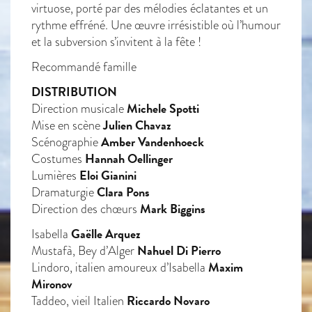
virtuose, porté par des mélodies éclatantes et un
rythme effréné. Une œuvre irrésistible où l’humour
et la subversion s’invitent à la fête !
Recommandé famille
DISTRIBUTION
Michele Spotti
Direction musicale
Julien Chavaz
Mise en scène
Amber Vandenhoeck
Scénographie
Hannah Oellinger
Costumes
Eloi Gianini
Lumières
Clara Pons
Dramaturgie
Mark Biggins
Direction des chœurs
Gaëlle Arquez
Isabella
Nahuel Di Pierro
Mustafà, Bey d’Alger
Maxim
Lindoro, italien amoureux d’Isabella
Mironov
Riccardo Novaro
Taddeo, vieil Italien