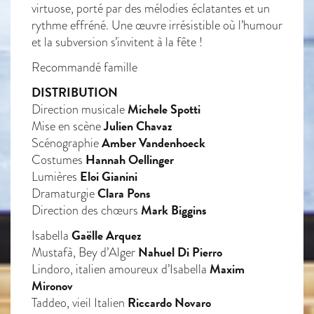
virtuose, porté par des mélodies éclatantes et un
rythme effréné. Une œuvre irrésistible où l’humour
et la subversion s’invitent à la fête !
Recommandé famille
DISTRIBUTION
Michele Spotti
Direction musicale
Julien Chavaz
Mise en scène
Amber Vandenhoeck
Scénographie
Hannah Oellinger
Costumes
Eloi Gianini
Lumières
Clara Pons
Dramaturgie
Mark Biggins
Direction des chœurs
Gaëlle Arquez
Isabella
Nahuel Di Pierro
Mustafà, Bey d’Alger
Maxim
Lindoro, italien amoureux d’Isabella
Mironov
Riccardo Novaro
Taddeo, vieil Italien