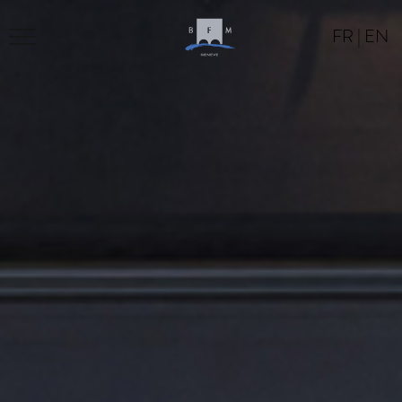
FR
|
EN
LE BFM
PROGRAMME
LOCATION
CONTACT