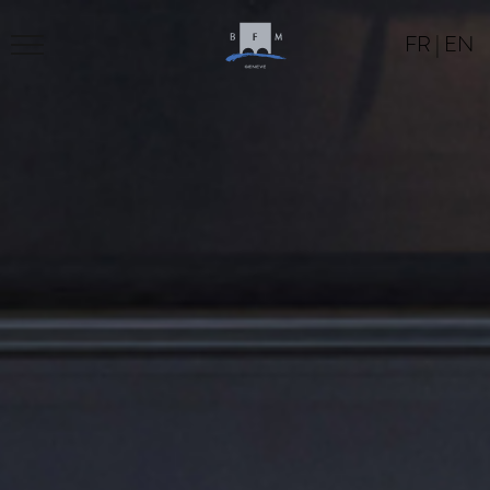
FR
|
EN
BFM
PROGRAM
LOCATION
CONTACT