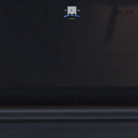
FR
|
EN
BFM
PROGRAM
LOCATION
CONTACT