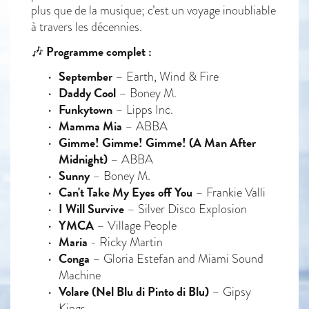
plus que de la musique; c’est un voyage inoubliable
à travers les décennies.
Programme complet :
🎶
September
– Earth, Wind & Fire
Daddy Cool
– Boney M.
Funkytown
– Lipps Inc.
Mamma Mia
– ABBA
Gimme! Gimme! Gimme! (A Man After
Midnight)
– ABBA
Sunny
– Boney M.
Can't Take My Eyes off You
– Frankie Valli
I Will Survive
– Silver Disco Explosion
YMCA
– Village People
Maria
- Ricky Martin
Conga
– Gloria Estefan and Miami Sound
Machine
Volare (Nel Blu di Pinto di Blu)
– Gipsy
Kings