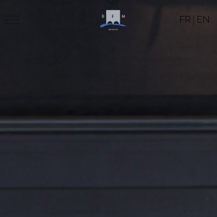
FR
|
EN
BFM
PROGRAM
LOCATION
CONTACT