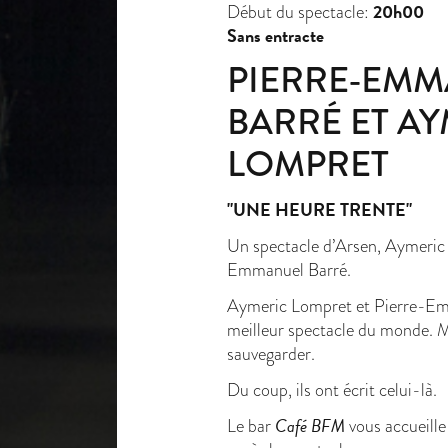
20h00
Début du spectacle:
Sans entracte
PIERRE-EM
BARRÉ ET A
LOMPRET
"UNE HEURE TRENTE"
Un spectacle d’Arsen, Aymeric
Emmanuel Barré.
Aymeric Lompret et Pierre-Emm
meilleur spectacle du monde. Ma
sauvegarder.
Du coup, ils ont écrit celui-là.
Café BFM
Le bar
vous accueille