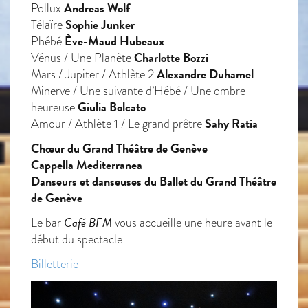
Andreas Wolf
Pollux
Sophie Junker
Télaïre
Ève-Maud Hubeaux
Phébé
Charlotte Bozzi
Vénus / Une Planète
Alexandre Duhamel
Mars / Jupiter / Athlète 2
Minerve / Une suivante d’Hébé / Une ombre
Giulia Bolcato
heureuse
Sahy Ratia
Amour / Athlète 1 / Le grand prêtre
Chœur du Grand Théâtre de Genève
Cappella Mediterranea
Danseurs et danseuses du Ballet du Grand Théâtre
de Genève
Café BFM
Le bar
vous accueille une heure avant le
début du spectacle
Billetterie