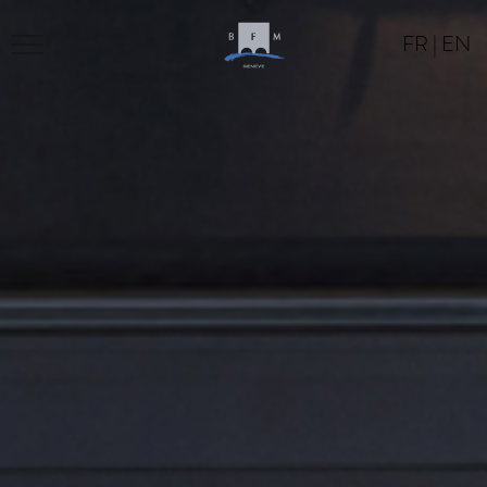
FR
|
EN
BFM
PROGRAM
LOCATION
CONTACT