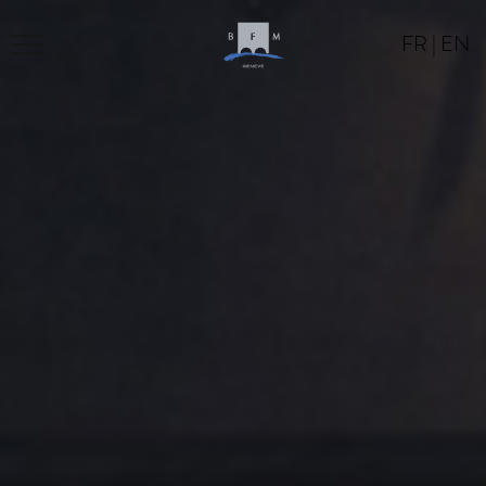
FR
|
EN
BFM
PROGRAM
LOCATION
CONTACT