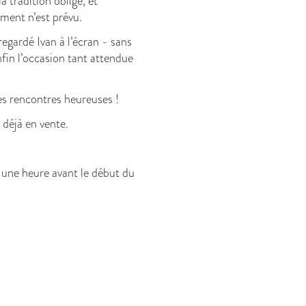
a tradition oblige, et
ent n’est prévu.
egardé Ivan à l’écran - sans
enfin l’occasion tant attendue
s rencontres heureuses !
 déjà en vente.
 une heure avant le début du