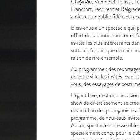
Chișinău, Vienne et Tbilissi, Te
Francfort, Tachkent et Belgrade
amies et un public fidèle et re
Bienvenue à un spectacle qui, pe
offert de la bonne humeur et l’
invités les plus intéressants da
surtout, l’espoir que demain e
raison de rire ensemble.
Au programme : des reportages 
de votre ville, les invités les pl
vous, des essayages de costum
Urgant Live, c’est une occasio
show de divertissement se crée 
devenir l’un des protagonistes.
programme, de nouveaux invités
Aucun spectacle ne ressemble a
spécialement conçu pour le pub