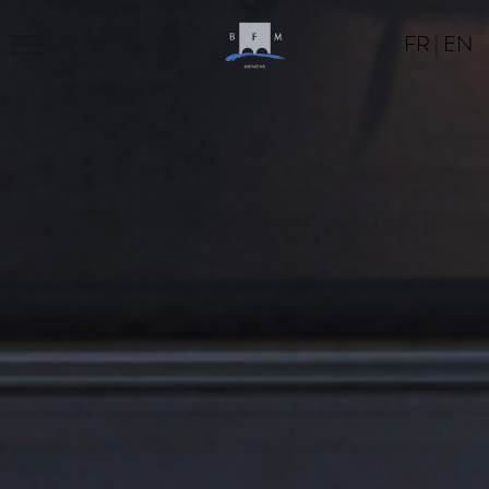
FR
|
EN
LE BFM
PROGRAMME
LOCATION
CONTACT