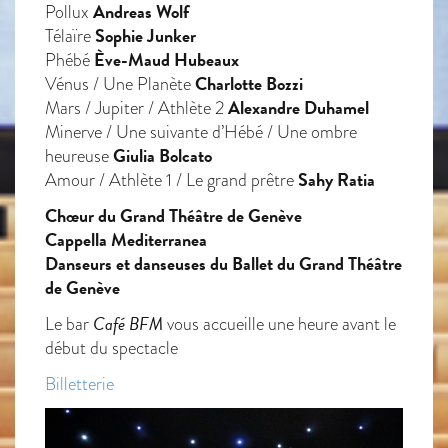
Andreas Wolf
Pollux
Sophie Junker
Télaïre
Ève-Maud Hubeaux
Phébé
Charlotte Bozzi
Vénus / Une Planète
Alexandre Duhamel
Mars / Jupiter / Athlète 2
Minerve / Une suivante d’Hébé / Une ombre
Giulia Bolcato
heureuse
Sahy Ratia
Amour / Athlète 1 / Le grand prêtre
Chœur du Grand Théâtre de Genève
Cappella Mediterranea
Danseurs et danseuses du Ballet du Grand Théâtre
de Genève
Café BFM
Le bar
vous accueille une heure avant le
début du spectacle
Billetterie