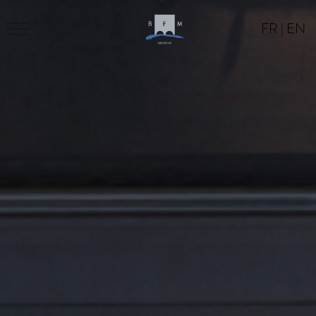
FR
|
EN
LE BFM
PROGRAMME
LOCATION
CONTACT