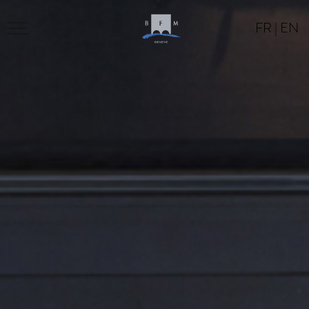
FR
|
EN
LE BFM
PROGRAMME
LOCATION
CONTACT